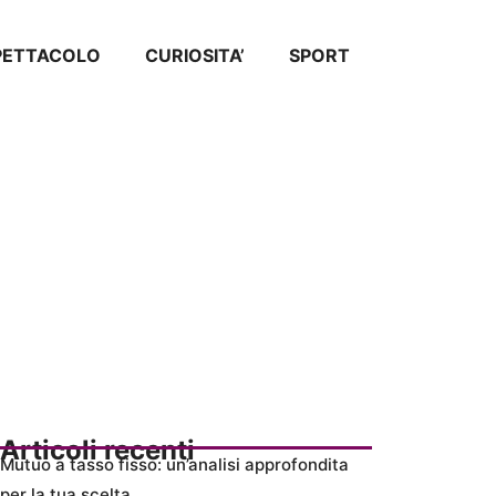
SPETTACOLO
CURIOSITA’
SPORT
Articoli recenti
Mutuo a tasso fisso: un’analisi approfondita
per la tua scelta