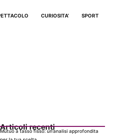
SPETTACOLO
CURIOSITA’
SPORT
Articoli recenti
Mutuo a tasso fisso: un’analisi approfondita
per la tua scelta