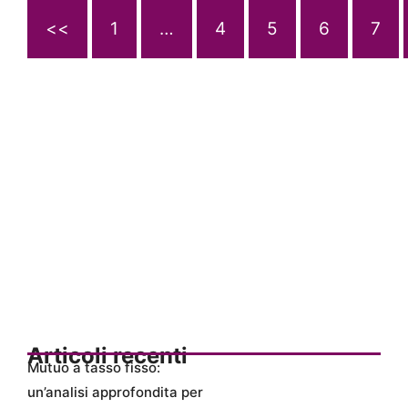
<<
1
…
4
5
6
7
Articoli recenti
Mutuo a tasso fisso:
un’analisi approfondita per