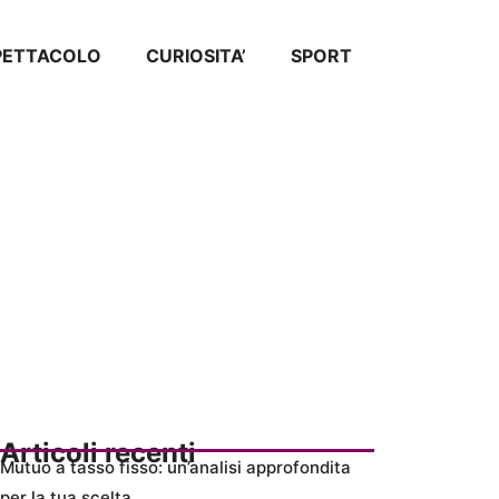
SPETTACOLO
CURIOSITA’
SPORT
Articoli recenti
Mutuo a tasso fisso: un’analisi approfondita
per la tua scelta