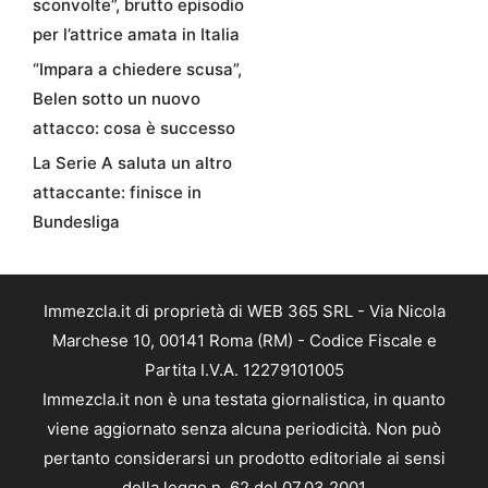
sconvolte”, brutto episodio
per l’attrice amata in Italia
“Impara a chiedere scusa”,
Belen sotto un nuovo
attacco: cosa è successo
La Serie A saluta un altro
attaccante: finisce in
Bundesliga
Immezcla.it di proprietà di WEB 365 SRL - Via Nicola
Marchese 10, 00141 Roma (RM) - Codice Fiscale e
Partita I.V.A. 12279101005
Immezcla.it non è una testata giornalistica, in quanto
viene aggiornato senza alcuna periodicità. Non può
pertanto considerarsi un prodotto editoriale ai sensi
della legge n. 62 del 07.03.2001