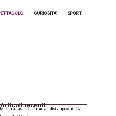
SPETTACOLO
CURIOSITA’
SPORT
Articoli recenti
Mutuo a tasso fisso: un’analisi approfondita
per la tua scelta