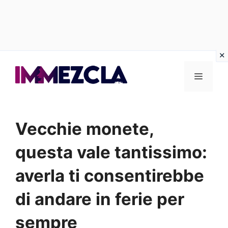
Vai
al
Menu
contenuto
Vecchie monete,
questa vale tantissimo:
averla ti consentirebbe
di andare in ferie per
sempre