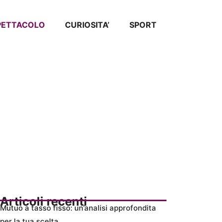
SPETTACOLO
CURIOSITA’
SPORT
Articoli recenti
Mutuo a tasso fisso: un’analisi approfondita
per la tua scelta