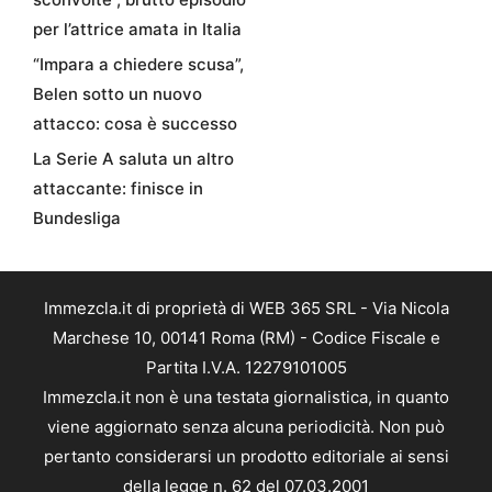
per l’attrice amata in Italia
“Impara a chiedere scusa”,
Belen sotto un nuovo
attacco: cosa è successo
La Serie A saluta un altro
attaccante: finisce in
Bundesliga
Immezcla.it di proprietà di WEB 365 SRL - Via Nicola
Marchese 10, 00141 Roma (RM) - Codice Fiscale e
Partita I.V.A. 12279101005
Immezcla.it non è una testata giornalistica, in quanto
viene aggiornato senza alcuna periodicità. Non può
pertanto considerarsi un prodotto editoriale ai sensi
della legge n. 62 del 07.03.2001