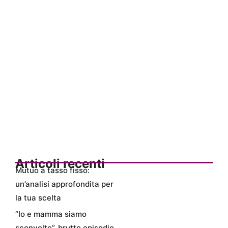
Articoli recenti
Mutuo a tasso fisso:
un’analisi approfondita per
la tua scelta
“Io e mamma siamo
sconvolte”, brutto episodio