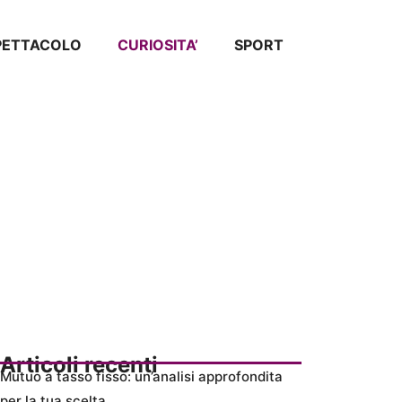
SPETTACOLO
CURIOSITA’
SPORT
Articoli recenti
Mutuo a tasso fisso: un’analisi approfondita
per la tua scelta