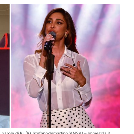
 parole di lui (IG Stefanodemartino/ANSA) – Immezcla.it