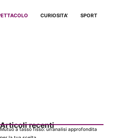
SPETTACOLO
CURIOSITA’
SPORT
Articoli recenti
Mutuo a tasso fisso: un’analisi approfondita
per la tua scelta