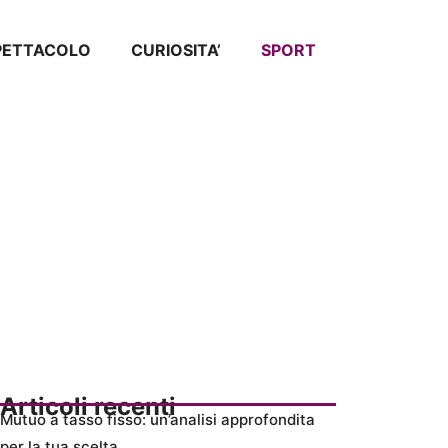
SPETTACOLO
CURIOSITA’
SPORT
Articoli recenti
Mutuo a tasso fisso: un’analisi approfondita
per la tua scelta