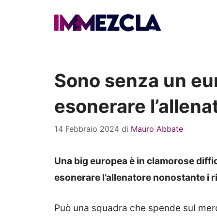
Vai
al
contenuto
Sono senza un eu
esonerare l’allena
14 Febbraio 2024
di
Mauro Abbate
Una big europea è in clamorose diff
esonerare l’allenatore nonostante i ri
Può una squadra che spende sul merca