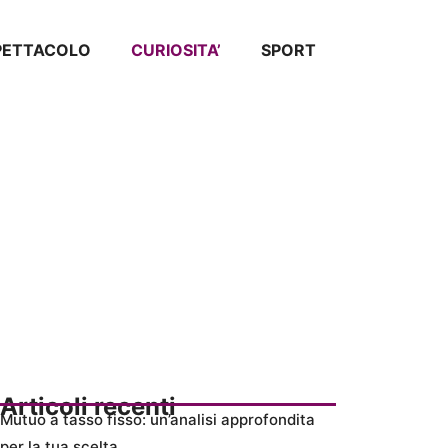
SPETTACOLO
CURIOSITA’
SPORT
Articoli recenti
Mutuo a tasso fisso: un’analisi approfondita
per la tua scelta