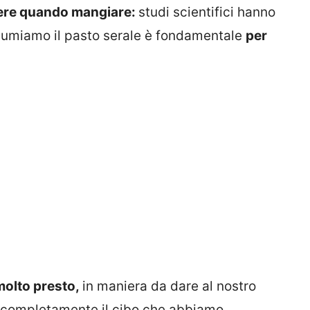
pere quando mangiare:
studi scientifici hanno
onsumiamo il pasto serale è fondamentale
per
olto presto,
in maniera da dare al nostro
completamente il cibo che abbiamo