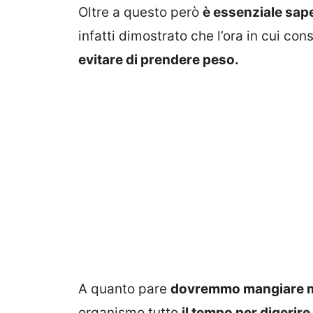
Oltre a questo però
è essenziale sa
infatti dimostrato che l’ora in cui c
evitare di prendere peso.
A quanto pare
dovremmo mangiare m
organismo tutto
il tempo per digerire