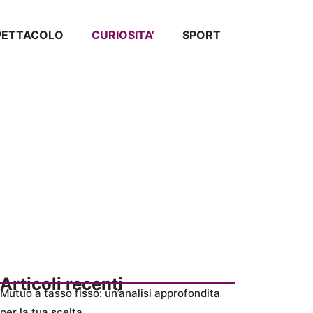
SPETTACOLO
CURIOSITA’
SPORT
Articoli recenti
Mutuo a tasso fisso: un’analisi approfondita
per la tua scelta