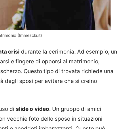
atrimonio (Immezcla.it)
nta crisi
durante la cerimonia. Ad esempio, un
si e fingere di opporsi al matrimonio,
o scherzo. Questo tipo di trovata richiede una
à degli sposi per evitare che si creino
uso di
slide o
video
. Un gruppo di amici
n vecchie foto dello sposo in situazioni
nti e aneddoti imbarazzanti. Questo può