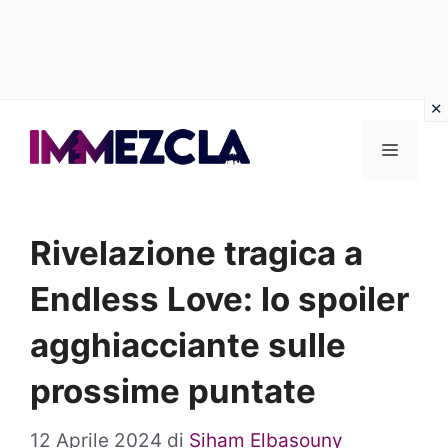
Vai
al
Menu
contenuto
Rivelazione tragica a
Endless Love: lo spoiler
agghiacciante sulle
prossime puntate
12 Aprile 2024
di
Siham Elbasouny