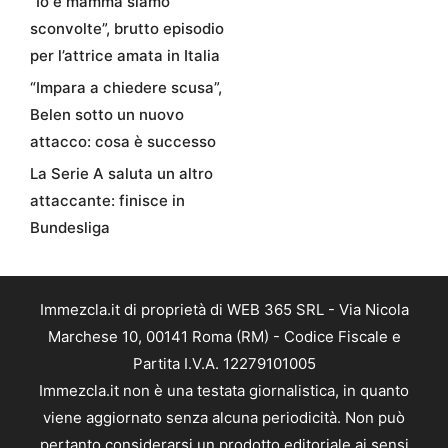
“Io e mamma siamo
sconvolte”, brutto episodio
per l’attrice amata in Italia
“Impara a chiedere scusa”,
Belen sotto un nuovo
attacco: cosa è successo
La Serie A saluta un altro
attaccante: finisce in
Bundesliga
Immezcla.it di proprietà di WEB 365 SRL - Via Nicola
Marchese 10, 00141 Roma (RM) - Codice Fiscale e
Partita I.V.A. 12279101005
Immezcla.it non è una testata giornalistica, in quanto
viene aggiornato senza alcuna periodicità. Non può
pertanto considerarsi un prodotto editoriale ai sensi