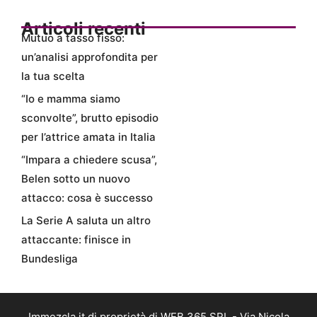
Articoli recenti
Mutuo a tasso fisso:
un’analisi approfondita per
la tua scelta
“Io e mamma siamo
sconvolte”, brutto episodio
per l’attrice amata in Italia
“Impara a chiedere scusa”,
Belen sotto un nuovo
attacco: cosa è successo
La Serie A saluta un altro
attaccante: finisce in
Bundesliga
Immezcla.it di proprietà di WEB 365 SRL - Via Nicola