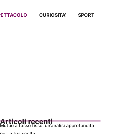
SPETTACOLO
CURIOSITA’
SPORT
Articoli recenti
Mutuo a tasso fisso: un’analisi approfondita
per la tua scelta