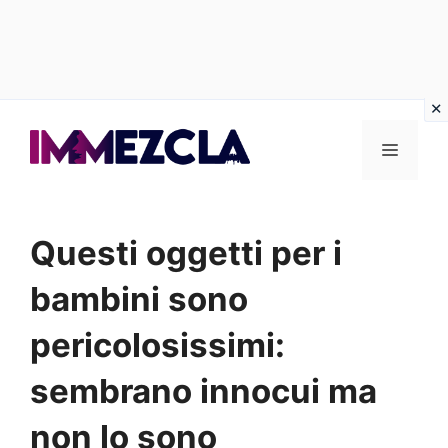
Vai
al
Menu
contenuto
Questi oggetti per i
bambini sono
pericolosissimi:
sembrano innocui ma
non lo sono