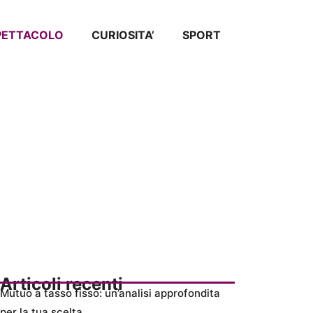
SPETTACOLO
CURIOSITA’
SPORT
Articoli recenti
Mutuo a tasso fisso: un’analisi approfondita
per la tua scelta