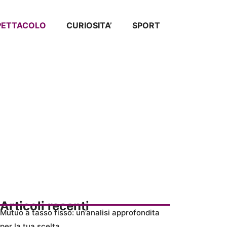
SPETTACOLO
CURIOSITA’
SPORT
Articoli recenti
Mutuo a tasso fisso: un’analisi approfondita
per la tua scelta