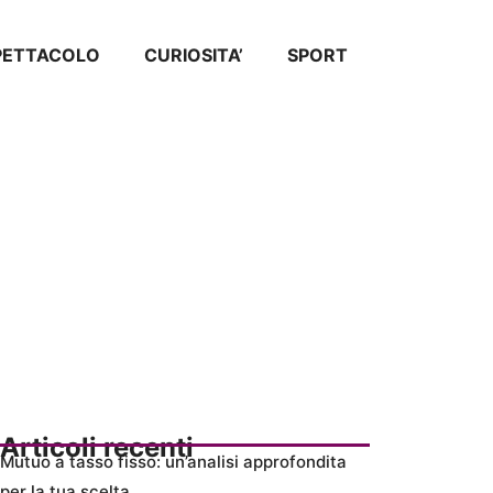
SPETTACOLO
CURIOSITA’
SPORT
Articoli recenti
Mutuo a tasso fisso: un’analisi approfondita
per la tua scelta