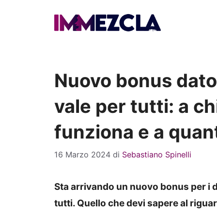
Vai
al
contenuto
Nuovo bonus dator
vale per tutti: a c
funziona e a quan
16 Marzo 2024
di
Sebastiano Spinelli
Sta arrivando un nuovo bonus per i da
tutti. Quello che devi sapere al rigua