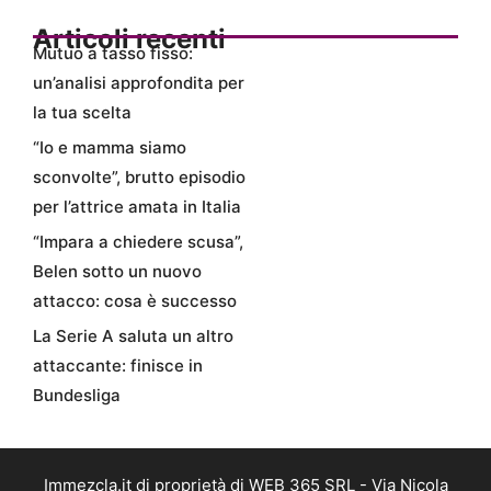
Articoli recenti
Mutuo a tasso fisso:
un’analisi approfondita per
la tua scelta
“Io e mamma siamo
sconvolte”, brutto episodio
per l’attrice amata in Italia
“Impara a chiedere scusa”,
Belen sotto un nuovo
attacco: cosa è successo
La Serie A saluta un altro
attaccante: finisce in
Bundesliga
Immezcla.it di proprietà di WEB 365 SRL - Via Nicola