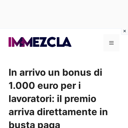
Vai
al
Menu
contenuto
In arrivo un bonus di
1.000 euro per i
lavoratori: il premio
arriva direttamente in
busta paga