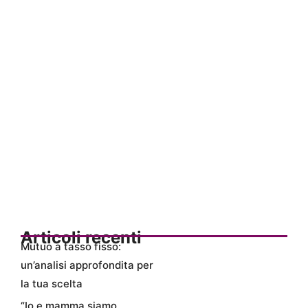
Articoli recenti
Mutuo a tasso fisso:
un’analisi approfondita per
la tua scelta
“Io e mamma siamo