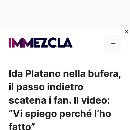
Vai
al
Menu
contenuto
Ida Platano nella bufera,
il passo indietro
scatena i fan. Il video:
“Vi spiego perché l’ho
fatto”