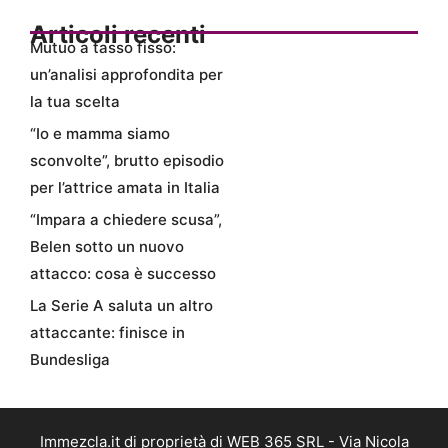
Articoli recenti
Mutuo a tasso fisso:
un’analisi approfondita per
la tua scelta
“Io e mamma siamo
sconvolte”, brutto episodio
per l’attrice amata in Italia
“Impara a chiedere scusa”,
Belen sotto un nuovo
attacco: cosa è successo
La Serie A saluta un altro
attaccante: finisce in
Bundesliga
Immezcla.it di proprietà di WEB 365 SRL - Via Nicola