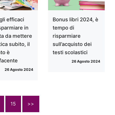
li efficaci
Bonus libri 2024, è
sparmiare in
tempo di
tta da mettere
risparmiare
tica subito, il
sull’acquisto dei
ato è
testi scolastici
facente
26 Agosto 2024
26 Agosto 2024
15
>>