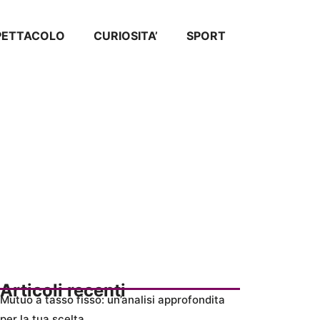
SPETTACOLO
CURIOSITA’
SPORT
Articoli recenti
Mutuo a tasso fisso: un’analisi approfondita
per la tua scelta