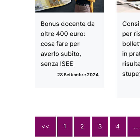
Bonus docente da
Consig
oltre 400 euro:
per ri
cosa fare per
bolle
averlo subito,
in pra
senza ISEE
risult
stupe
28 Settembre 2024
<<
1
2
3
4
…