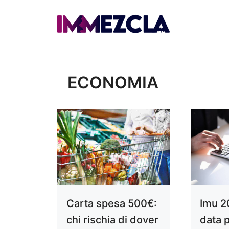
Vai
al
contenuto
ECONOMIA
Carta spesa 500€:
Imu 20
chi rischia di dover
data 