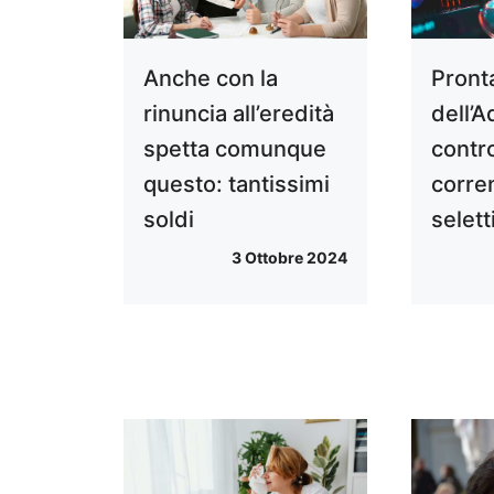
Anche con la
Pronta
rinuncia all’eredità
dell’A
spetta comunque
contro
questo: tantissimi
corren
soldi
selett
3 Ottobre 2024