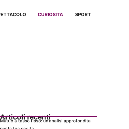
SPETTACOLO
CURIOSITA’
SPORT
Articoli recenti
Mutuo a tasso fisso: un’analisi approfondita
per la tua scelta