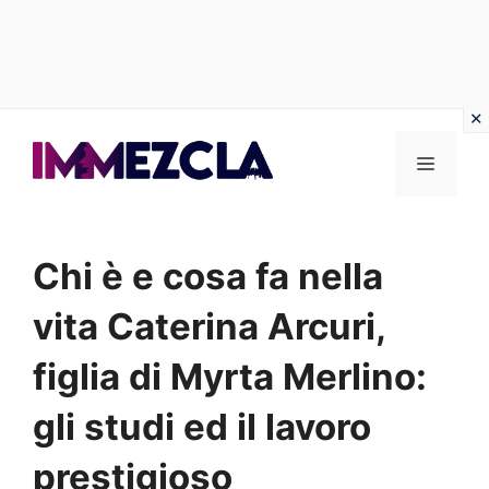
Vai
al
Menu
contenuto
Chi è e cosa fa nella
vita Caterina Arcuri,
figlia di Myrta Merlino:
gli studi ed il lavoro
prestigioso