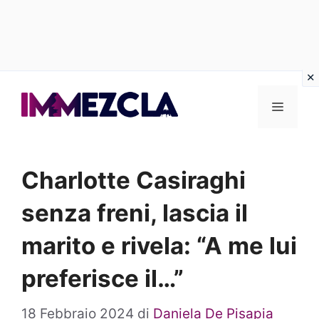
Vai
al
Menu
contenuto
Charlotte Casiraghi
senza freni, lascia il
marito e rivela: “A me lui
preferisce il…”
18 Febbraio 2024
di
Daniela De Pisapia