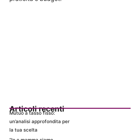
Articoli recenti
Mutuo a tasso fisso:
un’analisi approfondita per
la tua scelta
“Io e mamma siamo