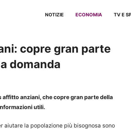
NOTIZIE
ECONOMIA
TV E 
ani: copre gran parte
 la domanda
affitto anziani, che copre gran parte della
nformazioni utili.
r aiutare la popolazione più bisognosa sono