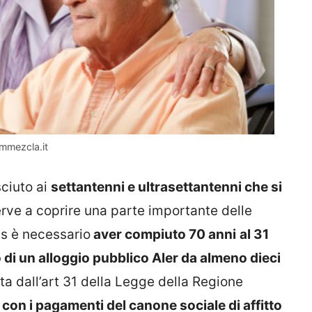
 Immezcla.it
sciuto ai
settantenni e ultrasettantenni che si
rve a coprire una parte importante delle
us è necessario
aver compiuto 70 anni
al 31
di un alloggio pubblico Aler da almeno dieci
ata dall’art 31 della Legge della Regione
 con i pagamenti del canone sociale di affitto