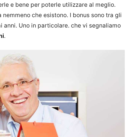
le e bene per poterle utilizzare al meglio.
a nemmeno che esistono. I bonus sono tra gli
imi anni. Uno in particolare. che vi segnaliamo
ni
.