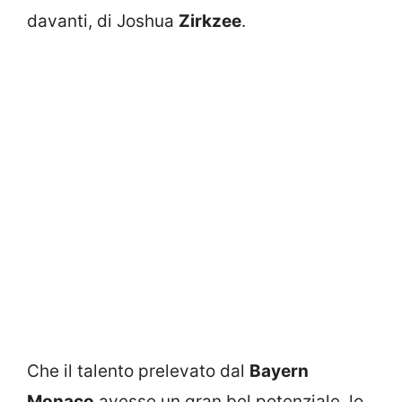
davanti, di Joshua
Zirkzee
.
Che il talento prelevato dal
Bayern
Monaco
avesse un gran bel potenziale, lo