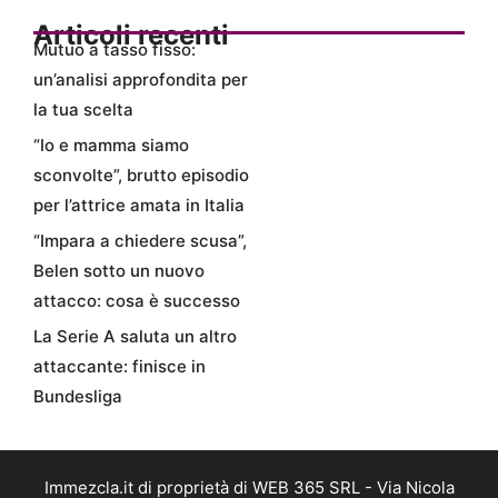
Articoli recenti
Mutuo a tasso fisso:
un’analisi approfondita per
la tua scelta
“Io e mamma siamo
sconvolte”, brutto episodio
per l’attrice amata in Italia
“Impara a chiedere scusa”,
Belen sotto un nuovo
attacco: cosa è successo
La Serie A saluta un altro
attaccante: finisce in
Bundesliga
Immezcla.it di proprietà di WEB 365 SRL - Via Nicola