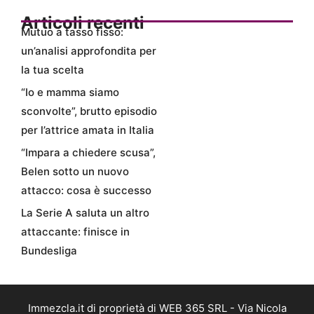
Articoli recenti
Mutuo a tasso fisso:
un’analisi approfondita per
la tua scelta
“Io e mamma siamo
sconvolte”, brutto episodio
per l’attrice amata in Italia
“Impara a chiedere scusa”,
Belen sotto un nuovo
attacco: cosa è successo
La Serie A saluta un altro
attaccante: finisce in
Bundesliga
Immezcla.it di proprietà di WEB 365 SRL - Via Nicola