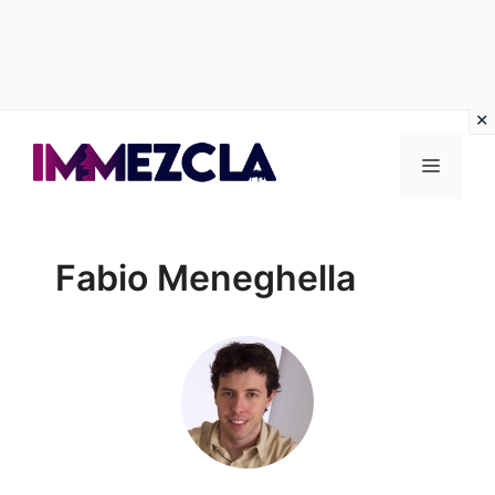
Vai
al
Menu
contenuto
Fabio Meneghella