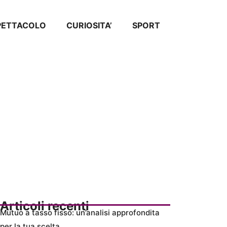
SPETTACOLO
CURIOSITA’
SPORT
Articoli recenti
Mutuo a tasso fisso: un’analisi approfondita
per la tua scelta