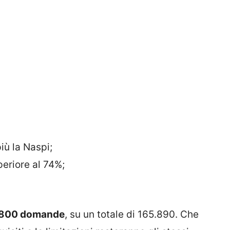
iù la Naspi;
periore al 74%;
13.800 domande
, su un totale di 165.890. Che