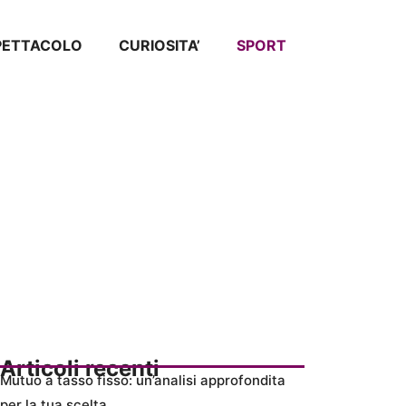
SPETTACOLO
CURIOSITA’
SPORT
Articoli recenti
Mutuo a tasso fisso: un’analisi approfondita
per la tua scelta